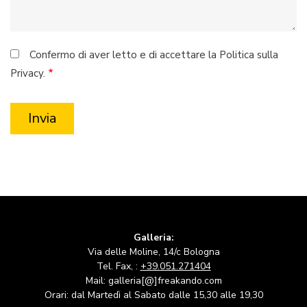
Confermo di aver letto e di accettare la Politica sulla
Privacy.
Galleria:
Via delle Moline, 14/c Bologna
Tel. Fax, :
+39.051.271404
Mail: galleria[@]freakando.com
Orari: dal Martedì al Sabato dalle 15,30 alle 19,30