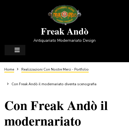
Salta
al
contenuto
principale
Freak Andò
Antiquariato Modernariato Design
Briciole
Home
Realizzazioni Con Nostre Merci - Portfolio
di
Con Freak Andò il modernariato diventa scenografia
Con Freak Andò il
pane
modernariato