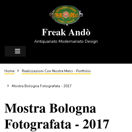
Salta
al
contenuto
principale
Freak Andò
Antiquariato Modernariato Design
Briciole
Home
Realizzazioni Con Nostre Merci - Portfolio
di
Mostra Bologna Fotografata - 2017
Mostra Bologna
pane
Fotografata - 2017