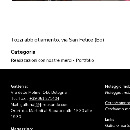
Tozzi abbigliamento, via San Felice (Bo)
Categoria
Realizzazioni con nostre merci - Portfolio
Galleria:
Noleggio mobi
Via delle Moline, 14/c Bologna
Noleggio mobi
Tel. Fax, :
+39.051.271404
Cerco/compr
Mail: galleria[@]freakando.com
Cerchiamo mob
Orari: dal Martedì al Sabato dalle 15,30 alle
19,30
Links
Gallerie, part
Magazzino: