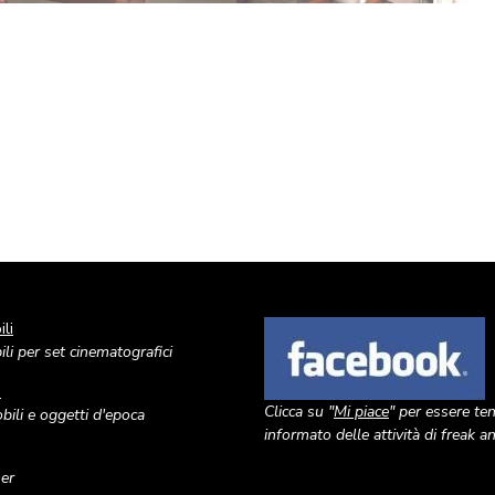
li
Image
li per set cinematografici
o
Clicca su "
Mi piace
" per essere te
ili e oggetti d'epoca
informato delle attività di freak 
ner