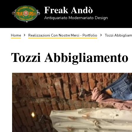
Salta
Freak Andò
al
Antiquariato Modernariato Design
contenuto
principale
Briciole
Home
Realizzazioni Con Nostre Merci - Portfolio
Tozzi Abbiglia
Tozzi Abbigliamento
di
pane