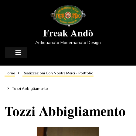
Salta
al
contenuto
principale
Freak Andò
Antiquariato Modernariato Design
Briciole
Home
Realizzazioni Con Nostre Merci - Portfolio
di
Tozzi Abbigliamento
Tozzi Abbigliamento
pane