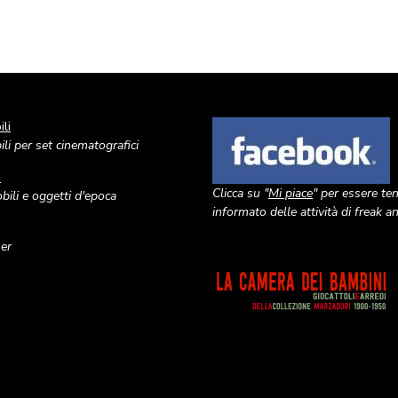
li
Image
li per set cinematografici
o
Clicca su "
Mi piace
" per essere te
ili e oggetti d'epoca
informato delle attività di freak 
ner
Image