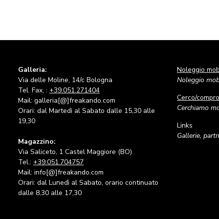
Galleria:
Noleggio mobi
Via delle Moline, 14/c Bologna
Noleggio mobi
Tel. Fax, :
+39.051.271404
Cerco/compr
Mail: galleria[@]freakando.com
Cerchiamo mob
Orari: dal Martedì al Sabato dalle 15,30 alle
19,30
Links
Gallerie, part
Magazzino:
Via Saliceto, 1 Castel Maggiore (BO)
Tel.:
+39.051.704757
Mail: info[@]freakando.com
Orari: dal Lunedì al Sabato, orario continuato
dalle 8,30 alle 17,30