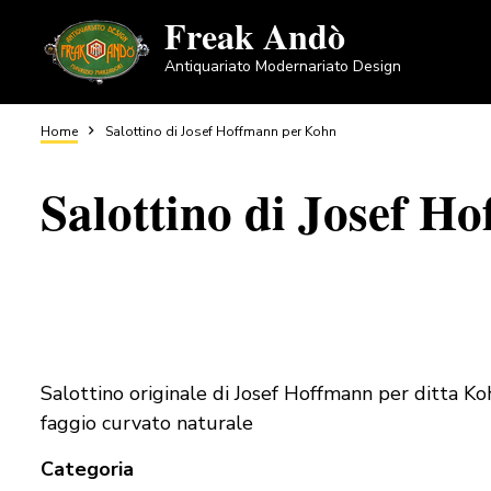
Salta
Freak Andò
al
Antiquariato Modernariato Design
contenuto
principale
Briciole
Home
Salottino di Josef Hoffmann per Kohn
Salottino di Josef H
di
pane
Salottino originale di Josef Hoffmann per ditta K
faggio curvato naturale
Categoria