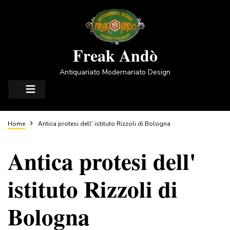
Salta
al
contenuto
principale
Freak Andò
Antiquariato Modernariato Design
Briciole
Home
Antica protesi dell' istituto Rizzoli di Bologna
Antica protesi dell'
di
istituto Rizzoli di
pane
Bologna