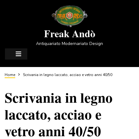
Salta
al
contenuto
principale
Freak Andò
Antiquariato Modernariato Design
Briciole
Home
Scrivania in legno laccato, acciao e vetro anni 40/50
Scrivania in legno
di
laccato, acciao e
pane
vetro anni 40/50