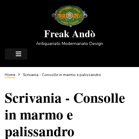
Salta
al
contenuto
principale
Freak Andò
Antiquariato Modernariato Design
Briciole
Home
Scrivania - Consolle in marmo e palissandro
Scrivania - Consolle
di
in marmo e
pane
palissandro