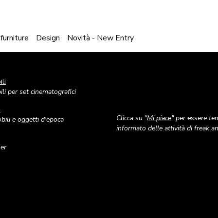
 furniture
Design
Novità - New Entry
li
Image
li per set cinematografici
o
Clicca su "
Mi piace
" per essere te
ili e oggetti d'epoca
informato delle attività di freak 
ner
Image