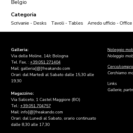
Belgio
Categoria
Scrivanie - Desks
Tavoli - Tables
Arredo ufficio - Office
Galleria:
Noleggio mobi
Via delle Moline, 14/c Bologna
Noleggio mobi
Tel. Fax, :
+39.051.271404
Cerco/compr
Mail: galleria[@]freakando.com
Cerchiamo mob
Orari: dal Martedì al Sabato dalle 15,30 alle
19,30
Links
Gallerie, part
Magazzino:
Via Saliceto, 1 Castel Maggiore (BO)
Tel.:
+39.051.704757
Mail: info[@]freakando.com
Orari: dal Lunedì al Sabato, orario continuato
dalle 8,30 alle 17,30