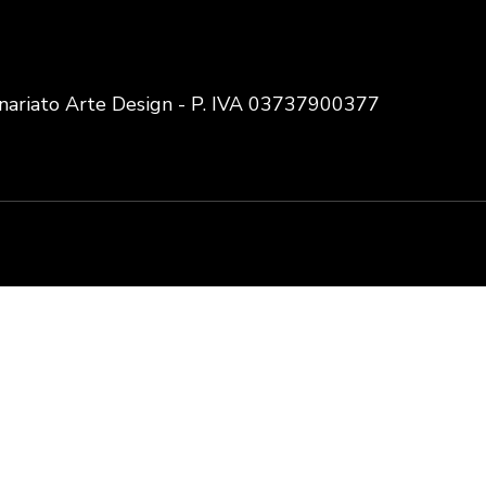
nariato Arte Design - P. IVA 03737900377
User
account
menu