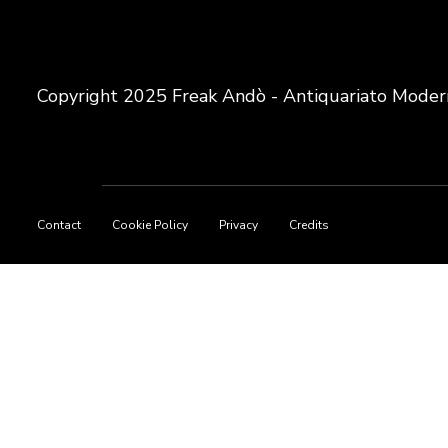
Copyright 2025 Freak Andò - Antiquariato Moder
Footer
Contact
Cookie Policy
Privacy
Credits
menu