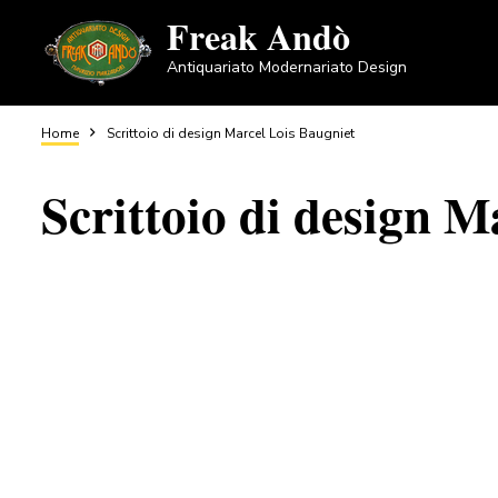
Salta
Freak Andò
al
Antiquariato Modernariato Design
contenuto
principale
Briciole
Home
Scrittoio di design Marcel Lois Baugniet
Scrittoio di design M
di
pane