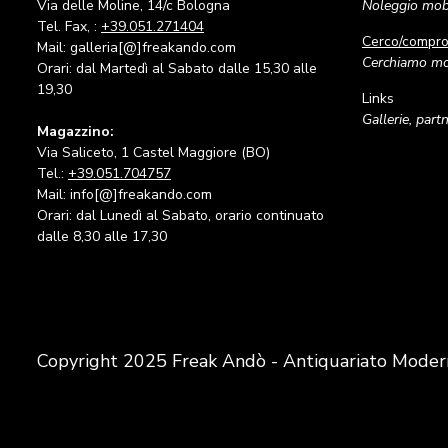
Via delle Moline, 14/c Bologna
Noleggio mobi
Tel. Fax, :
+39.051.271404
Cerco/compr
Mail: galleria[@]freakando.com
Cerchiamo mob
Orari: dal Martedì al Sabato dalle 15,30 alle
19,30
Links
Gallerie, part
Magazzino:
Via Saliceto, 1 Castel Maggiore (BO)
Tel.:
+39.051.704757
Mail: info[@]freakando.com
Orari: dal Lunedì al Sabato, orario continuato
dalle 8,30 alle 17,30
Copyright 2025 Freak Andò - Antiquariato Moder