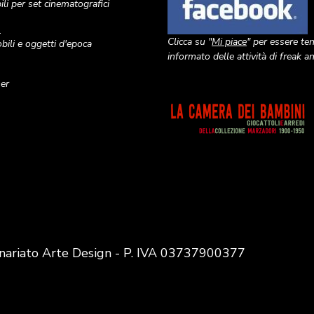
li per set cinematografici
o
Clicca su "
Mi piace
" per essere te
ili e oggetti d'epoca
informato delle attività di freak 
ner
Image
nariato Arte Design - P. IVA 03737900377