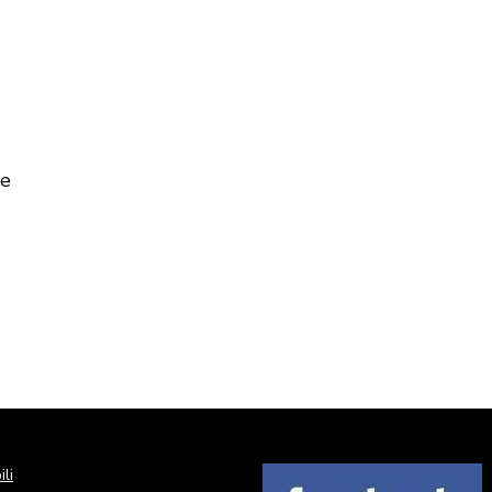
de
li
Image