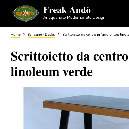
Salta
Freak Andò
al
Antiquariato Modernariato Design
contenuto
principale
Briciole
Home
Scrivanie - Desks
Scrittoietto da centro in faggio, top lino
Scrittoietto da centro
di
linoleum verde
pane