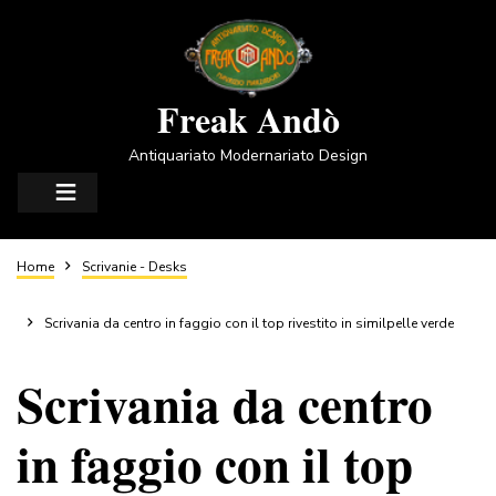
Salta
al
contenuto
principale
Freak Andò
Antiquariato Modernariato Design
Briciole
Home
Scrivanie - Desks
di
Scrivania da centro in faggio con il top rivestito in similpelle verde
Scrivania da centro
pane
in faggio con il top