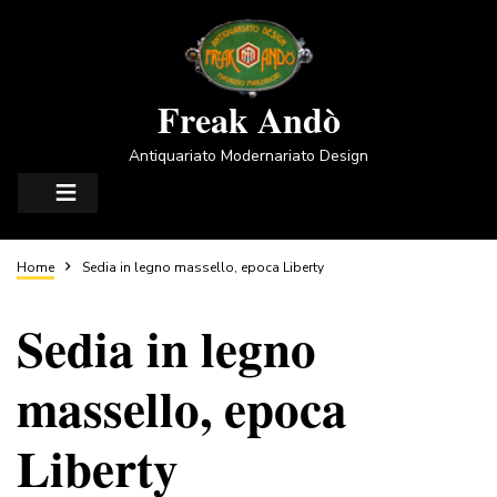
Salta
al
contenuto
principale
Freak Andò
Antiquariato Modernariato Design
Briciole
Home
Sedia in legno massello, epoca Liberty
Sedia in legno
di
massello, epoca
pane
Liberty