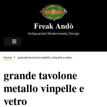
Salta
al
contenuto
principale
Freak Andò
Antiquariato Modernariato Design
Briciole
Home
grande tavolone metallo vinpelle e vetro
grande tavolone
di
metallo vinpelle e
pane
vetro