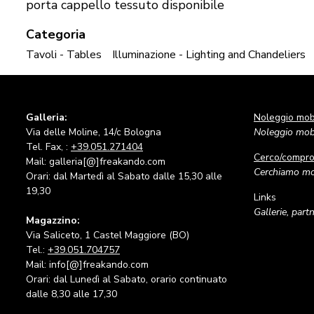
porta cappello tessuto disponibile
Categoria
Tavoli - Tables
Illuminazione - Lighting and Chandeliers
Galleria:
Noleggio mobi
Via delle Moline, 14/c Bologna
Noleggio mobi
Tel. Fax, :
+39.051.271404
Cerco/compr
Mail: galleria[@]freakando.com
Cerchiamo mob
Orari: dal Martedì al Sabato dalle 15,30 alle
19,30
Links
Gallerie, part
Magazzino:
Via Saliceto, 1 Castel Maggiore (BO)
Tel.:
+39.051.704757
Mail: info[@]freakando.com
Orari: dal Lunedì al Sabato, orario continuato
dalle 8,30 alle 17,30