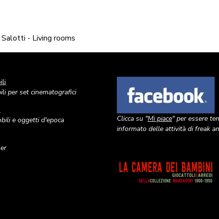
Salotti - Living rooms
li
Image
li per set cinematografici
o
Clicca su "
Mi piace
" per essere te
ili e oggetti d'epoca
informato delle attività di freak 
ner
Image