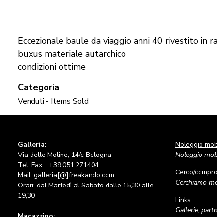
Eccezionale baule da viaggio anni 40 rivestito in ra
buxus materiale autarchico
condizioni ottime
Categoria
Venduti - Items Sold
Galleria:
Noleggio mobi
Via delle Moline, 14/c Bologna
Noleggio mobi
Tel. Fax, :
+39.051.271404
Cerco/compr
Mail: galleria[@]freakando.com
Cerchiamo mob
Orari: dal Martedì al Sabato dalle 15,30 alle
19,30
Links
Gallerie, part
Magazzino: