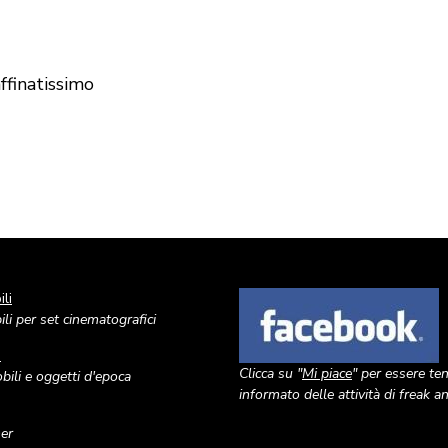
ffinatissimo
li
Image
li per set cinematografici
o
Clicca su "
Mi piace
" per essere te
ili e oggetti d'epoca
informato delle attività di freak 
ner