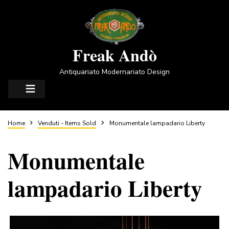
Salta
al
contenuto
principale
Freak Andò
Antiquariato Modernariato Design
Briciole
Home
Venduti - Items Sold
Monumentale lampadario Liberty
Monumentale
di
lampadario Liberty
pane