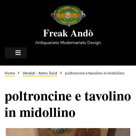
Salta
al
contenuto
principale
Freak Andò
Antiquariato Modernariato Design
Briciole
Home
Venduti - Items Sold
poltroncine e tavolino in midollino
poltroncine e tavolino
di
in midollino
pane