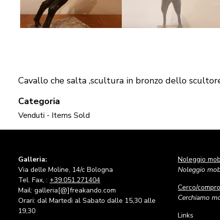
Cavallo che salta ,scultura in bronzo dello sculto
Categoria
Venduti - Items Sold
Galleria:
Noleggio mobi
Via delle Moline, 14/c Bologna
Noleggio mobi
Tel. Fax, :
+39.051.271404
Cerco/compr
Mail: galleria[@]freakando.com
Cerchiamo mob
Orari: dal Martedì al Sabato dalle 15,30 alle
19,30
Links