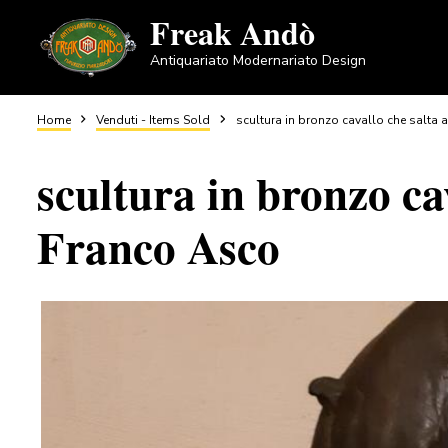
Salta
Freak Andò
al
Antiquariato Modernariato Design
contenuto
principale
Briciole
Home
Venduti - Items Sold
scultura in bronzo cavallo che salta
scultura in bronzo ca
di
Franco Asco
pane