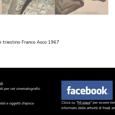
re triestino Franco Asco 1967
li
Image
li per set cinematografici
o
Clicca su "
Mi piace
" per essere te
ili e oggetti d'epoca
informato delle attività di freak 